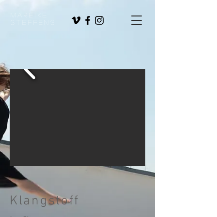
Mareike
Steffens
Klangstoff