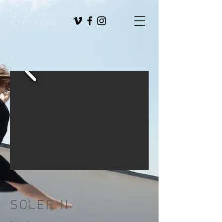
Mareike
Steffens
SOLER II